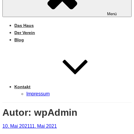
Menü
Das Haus
Der Verein
Blog
Kontakt
Impressum
Autor:
wpAdmin
Veröffentlicht
10. Mai 2021
11. Mai 2021
am