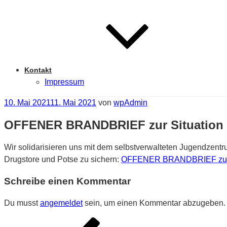
Kontakt
Impressum
Veröffentlicht
10. Mai 2021
11. Mai 2021
von
wpAdmin
am
OFFENER BRANDBRIEF zur Situation
Wir solidarisieren uns mit dem selbstverwalteten Jugendzentr
Drugstore und Potse zu sichern:
OFFENER BRANDBRIEF zur 
Schreibe einen Kommentar
Du musst
angemeldet
sein, um einen Kommentar abzugeben.
Beitragsnavigation
Vorheriger