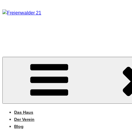
Zum
Inhalt
springen
FREIENWALDER 21
Wohnraum statt Investor*traum
Das Haus
Der Verein
Blog